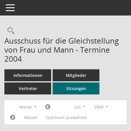
Toggle navigation
Rechercheauswahl
Ausschuss für die Gleichstellung
von Frau und Mann - Termine
2004
Informationen
Mitglieder
Vertreter
Sitzungen
Monat
Juli
2004
Aktuell
Gremium auswählen