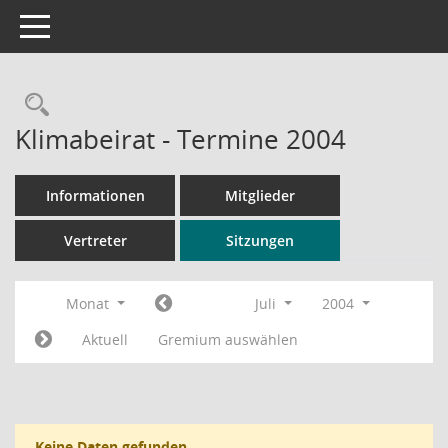
Toggle navigation
Rechercheauswahl
Klimabeirat - Termine 2004
Informationen
Mitglieder
Vertreter
Sitzungen
Monat
Juli
2004
Aktuell
Gremium auswählen
Keine Daten gefunden.