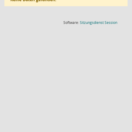
(Wird in
Software:
Sitzungsdienst
Session