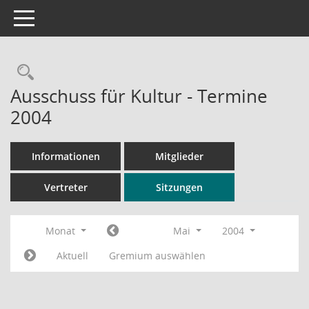
Toggle navigation
Rechercheauswahl
Ausschuss für Kultur - Termine
2004
Informationen
Mitglieder
Vertreter
Sitzungen
Monat
Mai
2004
Aktuell
Gremium auswählen