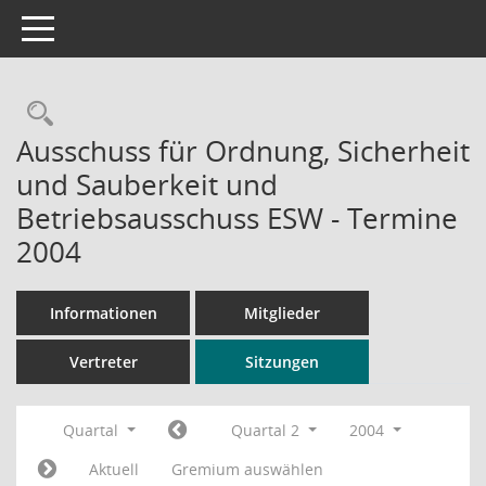
Toggle navigation
Rechercheauswahl
Ausschuss für Ordnung, Sicherheit
und Sauberkeit und
Betriebsausschuss ESW - Termine
2004
Informationen
Mitglieder
Vertreter
Sitzungen
Quartal
Quartal 2
2004
Aktuell
Gremium auswählen