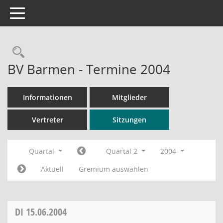
Toggle navigation
Rechercheauswahl
BV Barmen - Termine 2004
Informationen
Mitglieder
Vertreter
Sitzungen
Quartal
Quartal 2
2004
Aktuell
Gremium auswählen
DI
15.06.2004