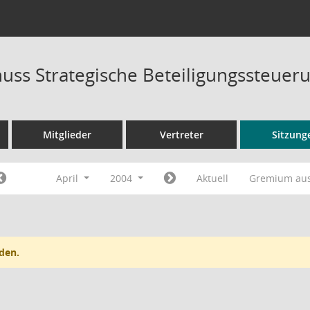
uss Strategische Beteiligungssteuer
Mitglieder
Vertreter
Sitzung
April
2004
Aktuell
Gremium au
den.