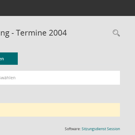
ung - Termine 2004
Rec
en
swählen
(Wird in
Software:
Sitzungsdienst
Session