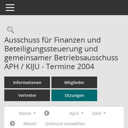
Toggle navigation
Rechercheauswahl
Ausschuss für Finanzen und
Beteiligungssteuerung und
gemeinsamer Betriebsausschuss
APH / KIJU - Termine 2004
Informationen
Mitglieder
Vertreter
Sitzungen
Monat
April
2004
Aktuell
Gremium auswählen