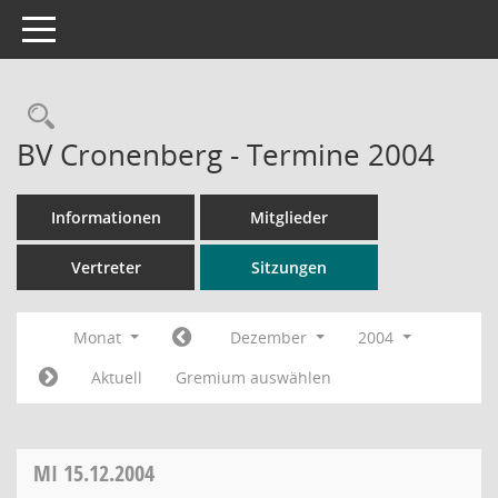
Toggle navigation
Rechercheauswahl
BV Cronenberg - Termine 2004
Informationen
Mitglieder
Vertreter
Sitzungen
Monat
Dezember
2004
Aktuell
Gremium auswählen
MI
15.12.2004