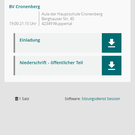
BV Cronenberg
Aula der Hauptschule Cronenberg
Berghauser Str. 45
19:00-21:15 Uhr
42349 Wuppertal
Einladung
Niederschrift - öffentlicher Teil
(Wird in
1 Satz
Software:
Sitzungsdienst
Session