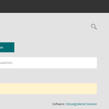
Rec
en
swählen
(Wird in
Software:
Sitzungsdienst
Session