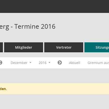
rg - Termine 2016
Mitglieder
Vertreter
Sitzung
Dezember
2016
Aktuell
Gremium au
den.