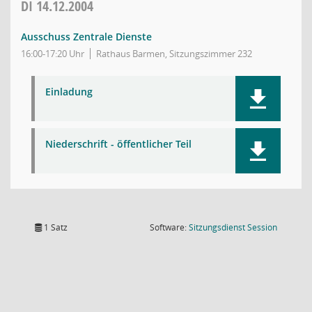
DI
14.12.2004
Ausschuss Zentrale Dienste
16:00-17:20 Uhr
Rathaus Barmen, Sitzungszimmer 232
Einladung
Niederschrift - öffentlicher Teil
(Wird in
1 Satz
Software:
Sitzungsdienst
Session