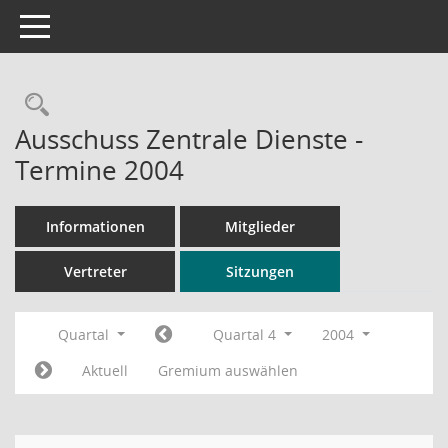
Toggle navigation
Rechercheauswahl
Ausschuss Zentrale Dienste -
Termine 2004
Informationen
Mitglieder
Vertreter
Sitzungen
Quartal
Quartal 4
2004
Aktuell
Gremium auswählen