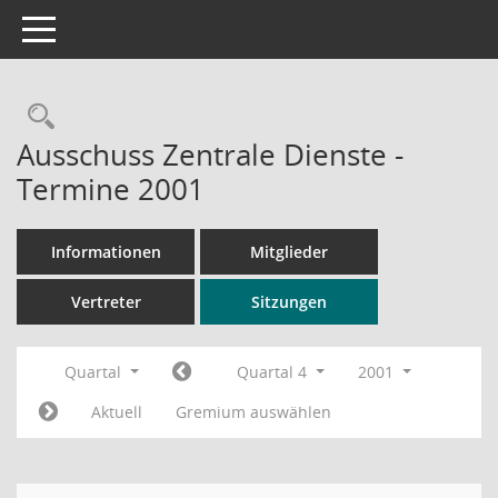
Toggle navigation
Rechercheauswahl
Ausschuss Zentrale Dienste -
Termine 2001
Informationen
Mitglieder
Vertreter
Sitzungen
Quartal
Quartal 4
2001
Aktuell
Gremium auswählen