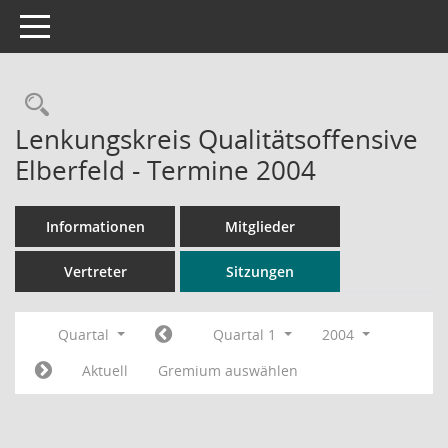
Toggle navigation
Rechercheauswahl
Lenkungskreis Qualitätsoffensive
Elberfeld - Termine 2004
Informationen
Mitglieder
Vertreter
Sitzungen
Quartal
Quartal 1
2004
Aktuell
Gremium auswählen