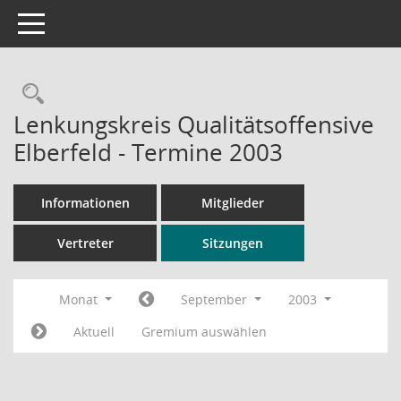
Toggle navigation
Rechercheauswahl
Lenkungskreis Qualitätsoffensive
Elberfeld - Termine 2003
Informationen
Mitglieder
Vertreter
Sitzungen
Monat
September
2003
Aktuell
Gremium auswählen