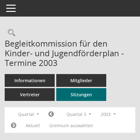
Toggle navigation
Rechercheauswahl
Begleitkommission für den
Kinder- und Jugendförderplan -
Termine 2003
Informationen
Mitglieder
Vertreter
Sitzungen
Quartal
Quartal 3
2003
Aktuell
Gremium auswählen