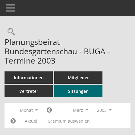
Toggle navigation
Rechercheauswahl
Planungsbeirat
Bundesgartenschau - BUGA -
Termine 2003
Informationen
Mitglieder
Vertreter
Sitzungen
Monat
März
2003
Aktuell
Gremium auswählen