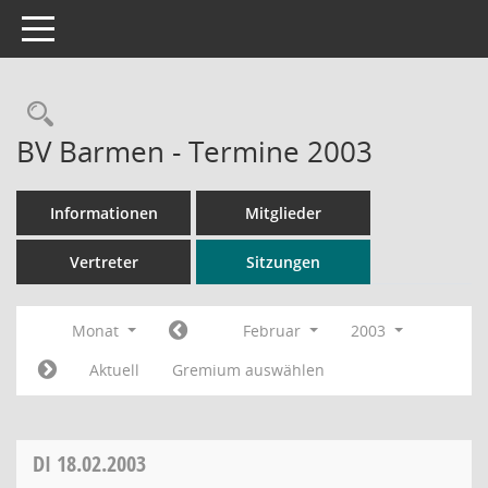
Toggle navigation
Rechercheauswahl
BV Barmen - Termine 2003
Informationen
Mitglieder
Vertreter
Sitzungen
Monat
Februar
2003
Aktuell
Gremium auswählen
DI
18.02.2003