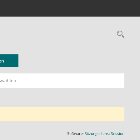
Rec
en
swählen
(Wird in
Software:
Sitzungsdienst
Session