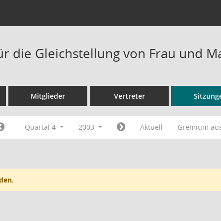
ür die Gleichstellung von Frau und 
Mitglieder
Vertreter
Sitzung
Quartal 4
2003
Aktuell
Gremium au
den.