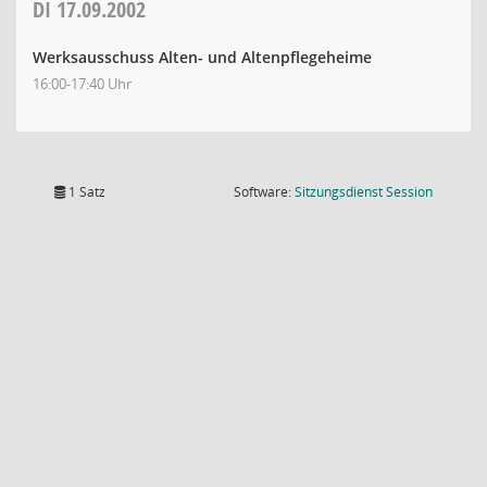
DI
17.09.2002
Werksausschuss Alten- und Altenpflegeheime
16:00-17:40 Uhr
(Wird in
1 Satz
Software:
Sitzungsdienst
Session