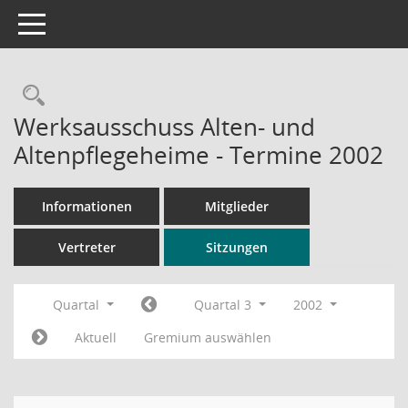
Toggle navigation
Rechercheauswahl
Werksausschuss Alten- und
Altenpflegeheime - Termine 2002
Informationen
Mitglieder
Vertreter
Sitzungen
Quartal
Quartal 3
2002
Aktuell
Gremium auswählen