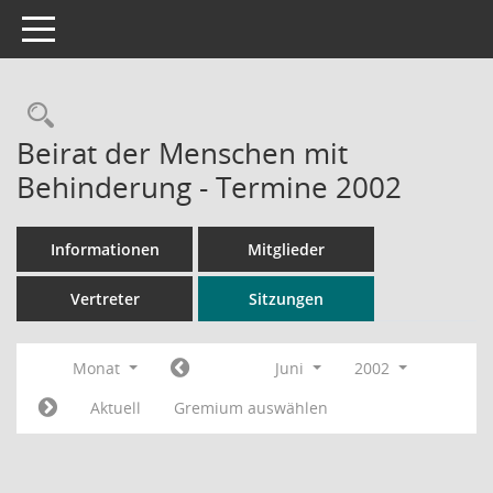
Toggle navigation
Rechercheauswahl
Beirat der Menschen mit
Behinderung - Termine 2002
Informationen
Mitglieder
Vertreter
Sitzungen
Monat
Juni
2002
Aktuell
Gremium auswählen