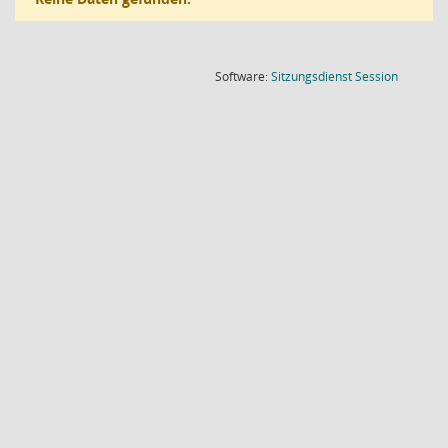
(Wird in
Software:
Sitzungsdienst
Session