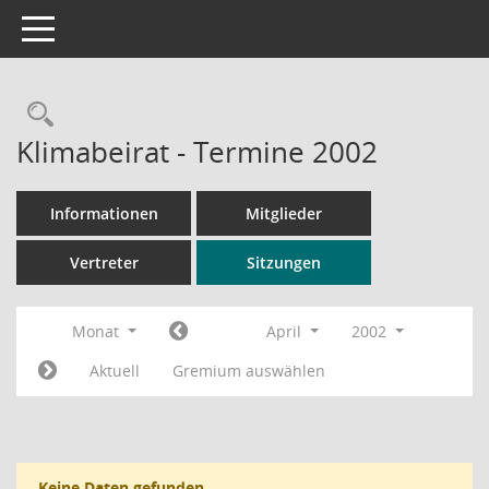
Toggle navigation
Rechercheauswahl
Klimabeirat - Termine 2002
Informationen
Mitglieder
Vertreter
Sitzungen
Monat
April
2002
Aktuell
Gremium auswählen
Keine Daten gefunden.