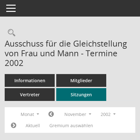
Toggle navigation
Rechercheauswahl
Ausschuss für die Gleichstellung
von Frau und Mann - Termine
2002
Informationen
Mitglieder
Vertreter
Sitzungen
Monat
November
2002
Aktuell
Gremium auswählen