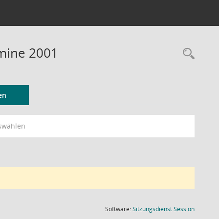
mine 2001
Rec
en
swählen
(Wird in
Software:
Sitzungsdienst
Session