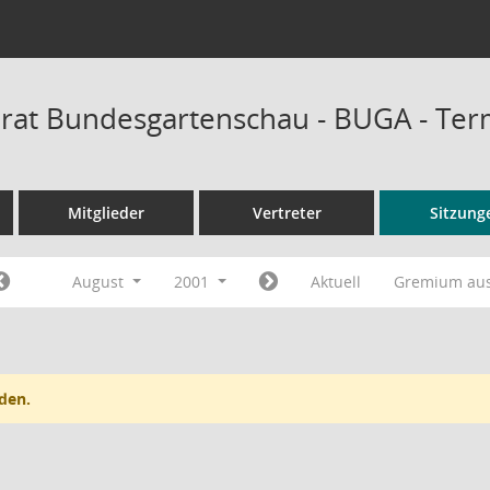
rat Bundesgartenschau - BUGA - Ter
Mitglieder
Vertreter
Sitzung
August
2001
Aktuell
Gremium au
den.