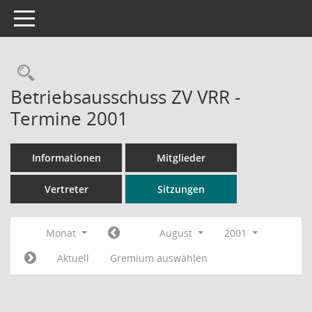
Toggle navigation
Rechercheauswahl
Betriebsausschuss ZV VRR -
Termine 2001
Informationen
Mitglieder
Vertreter
Sitzungen
Monat
August
2001
Aktuell
Gremium auswählen