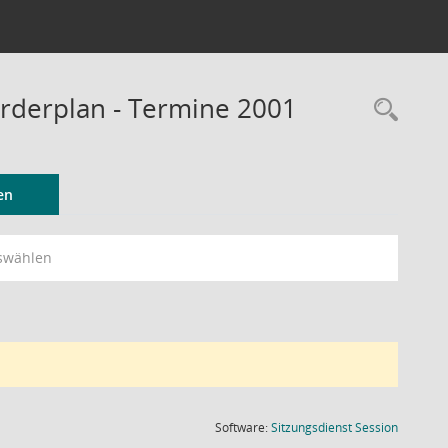
rderplan - Termine 2001
Rec
en
swählen
(Wird in
Software:
Sitzungsdienst
Session