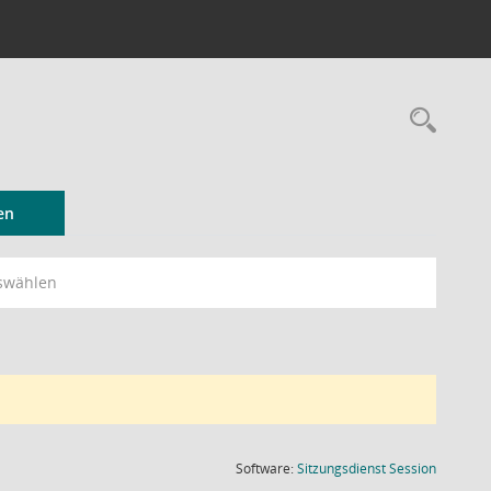
Rec
en
swählen
(Wird in
Software:
Sitzungsdienst
Session