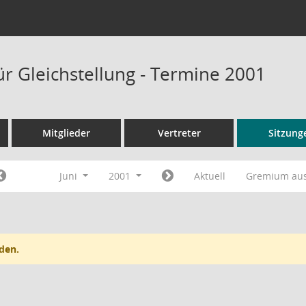
ür Gleichstellung - Termine 2001
Mitglieder
Vertreter
Sitzung
Juni
2001
Aktuell
Gremium au
den.