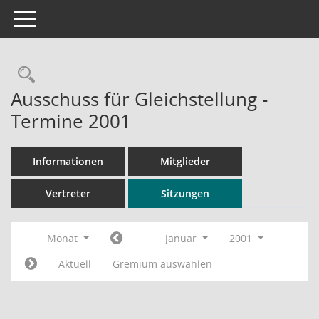
Toggle navigation
Rechercheauswahl
Ausschuss für Gleichstellung -
Termine 2001
Informationen
Mitglieder
Vertreter
Sitzungen
Monat
Januar
2001
Aktuell
Gremium auswählen