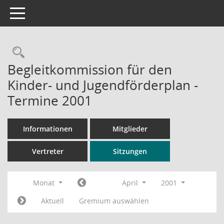
Toggle navigation
Rechercheauswahl
Begleitkommission für den
Kinder- und Jugendförderplan -
Termine 2001
Informationen
Mitglieder
Vertreter
Sitzungen
Monat
April
2001
Aktuell
Gremium auswählen