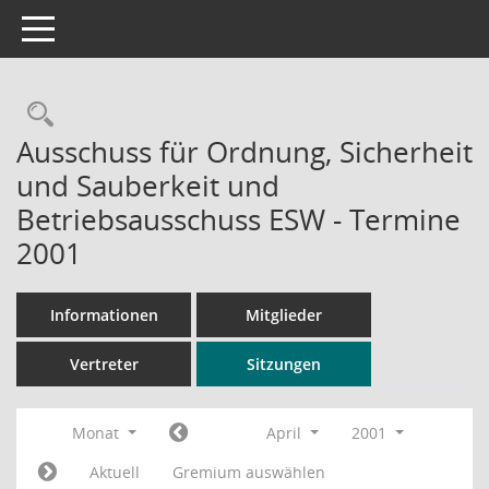
Toggle navigation
Rechercheauswahl
Ausschuss für Ordnung, Sicherheit
und Sauberkeit und
Betriebsausschuss ESW - Termine
2001
Informationen
Mitglieder
Vertreter
Sitzungen
Monat
April
2001
Aktuell
Gremium auswählen