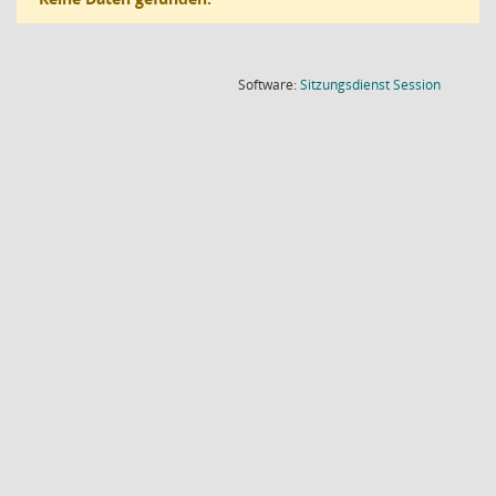
(Wird in
Software:
Sitzungsdienst
Session