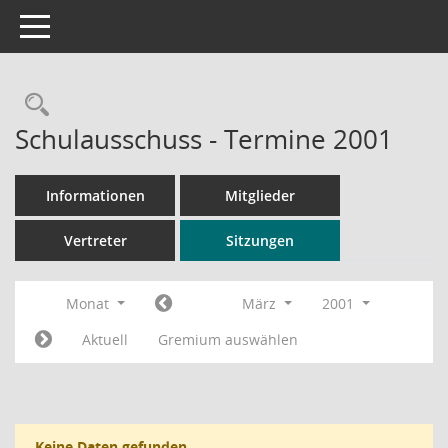
Toggle navigation
Rechercheauswahl
Schulausschuss - Termine 2001
Informationen
Mitglieder
Vertreter
Sitzungen
Monat
März
2001
Aktuell
Gremium auswählen
Keine Daten gefunden.