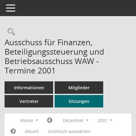
Toggle navigation
Rechercheauswahl
Ausschuss für Finanzen,
Beteiligungssteuerung und
Betriebsausschuss WAW -
Termine 2001
Informationen
Mitglieder
Vertreter
Sitzungen
Monat
Dezember
2001
Aktuell
Gremium auswählen