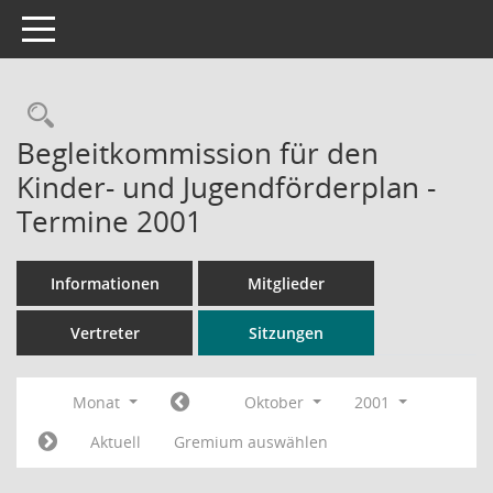
Toggle navigation
Rechercheauswahl
Begleitkommission für den
Kinder- und Jugendförderplan -
Termine 2001
Informationen
Mitglieder
Vertreter
Sitzungen
Monat
Oktober
2001
Aktuell
Gremium auswählen