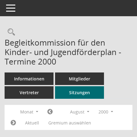
Toggle navigation
Rechercheauswahl
Begleitkommission für den
Kinder- und Jugendförderplan -
Termine 2000
Informationen
Mitglieder
Vertreter
Sitzungen
Monat
August
2000
Aktuell
Gremium auswählen