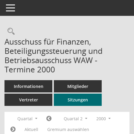
Toggle navigation
Rechercheauswahl
Ausschuss für Finanzen,
Beteiligungssteuerung und
Betriebsausschuss WAW -
Termine 2000
Informationen
Mitglieder
Vertreter
Sitzungen
Quartal
Quartal 2
2000
Aktuell
Gremium auswählen