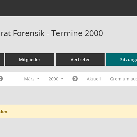
rat Forensik - Termine 2000
Mitglieder
Vertreter
Sitzung
März
2000
Aktuell
Gremium au
den.