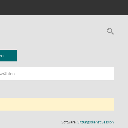
Rec
en
swählen
(Wird in
Software:
Sitzungsdienst
Session