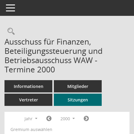
Toggle navigation
Rechercheauswahl
Ausschuss für Finanzen,
Beteiligungssteuerung und
Betriebsausschuss WAW -
Termine 2000
Informationen
Mitglieder
Vertreter
Sitzungen
Jahr
2000
Gremium auswählen