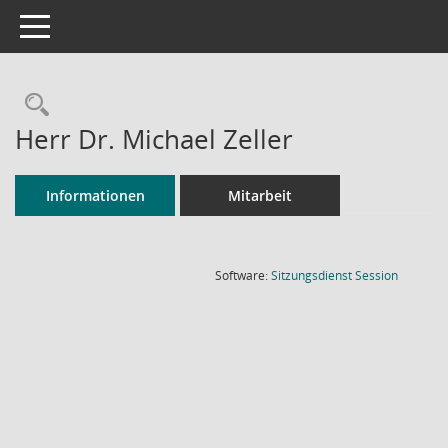
Toggle navigation
Rechercheauswahl
Herr Dr. Michael Zeller
Informationen
Mitarbeit
(Wird in
Software:
Sitzungsdienst
Session