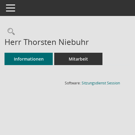
Toggle navigation
Rechercheauswahl
Herr Thorsten Niebuhr
Informationen
Mitarbeit
(Wird in
Software:
Sitzungsdienst
Session