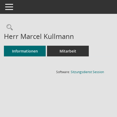
Toggle navigation
Rechercheauswahl
Herr Marcel Kullmann
Informationen
Mitarbeit
(Wird in
Software:
Sitzungsdienst
Session