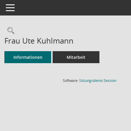
Toggle navigation
Rechercheauswahl
Frau Ute Kuhlmann
Informationen
Mitarbeit
(Wird in
Software:
Sitzungsdienst
Session