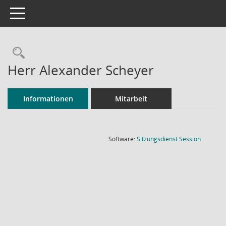
Toggle navigation
Rechercheauswahl
Herr Alexander Scheyer
Informationen
Mitarbeit
(Wird in
Software:
Sitzungsdienst
Session