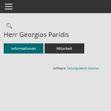
Toggle navigation
Rechercheauswahl
Herr Georgios Paridis
Informationen
Mitarbeit
(Wird in
Software:
Sitzungsdienst
Session