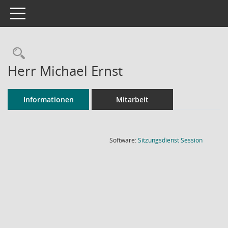
Toggle navigation
Rechercheauswahl
Herr Michael Ernst
Informationen
Mitarbeit
(Wird in
Software:
Sitzungsdienst
Session