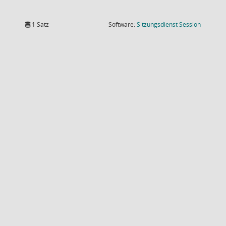
(Wird in
1 Satz
Software:
Sitzungsdienst
Session