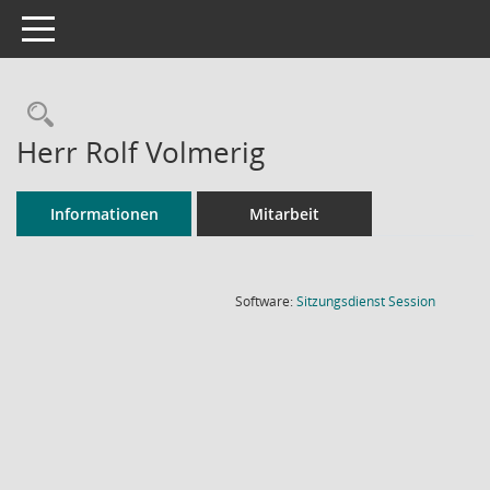
Toggle navigation
Rechercheauswahl
Herr Rolf Volmerig
Informationen
Mitarbeit
(Wird in
Software:
Sitzungsdienst
Session