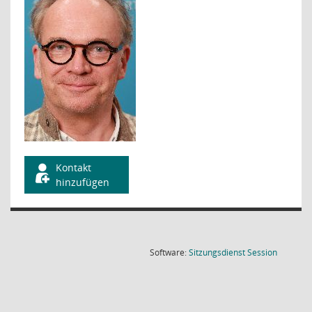
Kontakt
hinzufügen
(Wird in
Software:
Sitzungsdienst
Session