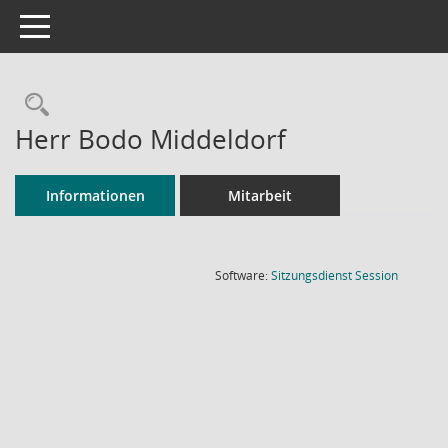
Toggle navigation
Rechercheauswahl
Herr Bodo Middeldorf
Informationen
Mitarbeit
(Wird in
Software:
Sitzungsdienst
Session