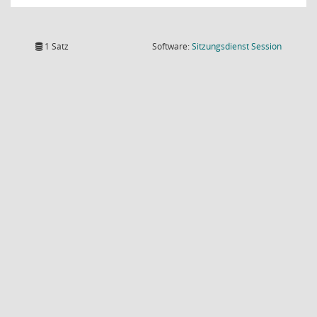
(Wird in
1 Satz
Software:
Sitzungsdienst
Session