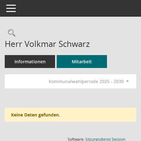
Toggle navigation
Rechercheauswahl
Herr Volkmar Schwarz
Informationen
Mitarbeit
Kommunalwahlperiode 2025 - 2030
Keine Daten gefunden.
(Wird in
Software:
Sitzungsdienst
Session