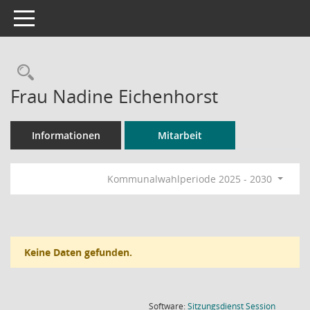
Toggle navigation
Rechercheauswahl
Frau Nadine Eichenhorst
Informationen
Mitarbeit
Kommunalwahlperiode 2025 - 2030
Keine Daten gefunden.
(Wird in
Software:
Sitzungsdienst
Session